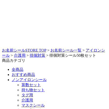
お名前シールSTORE TOP
>
お名前シール一覧
>
アイロンシ
ール
>
介護用
>
徘徊対策
>
徘徊対策シール50枚セット
商品カテゴリ
全商品
おすすめ商品
ノンアイロンシール
算数セット
持ち物セット
タグ用
介護用
マスクシール