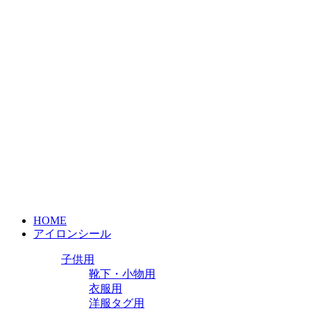
HOME
アイロンシール
子供用
靴下・小物用
衣服用
洋服タグ用