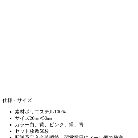
仕様・サイズ
素材
ポリエステル100％
サイズ
20㎜×50㎜
カラー
白、黄、ピンク、緑、青
セット枚数
50枚
配送予定
入金確認後、翌営業日にメール便で発送。