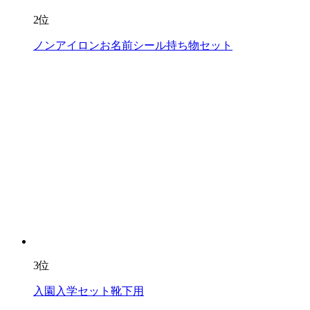
2位
ノンアイロンお名前シール持ち物セット
3位
入園入学セット靴下用