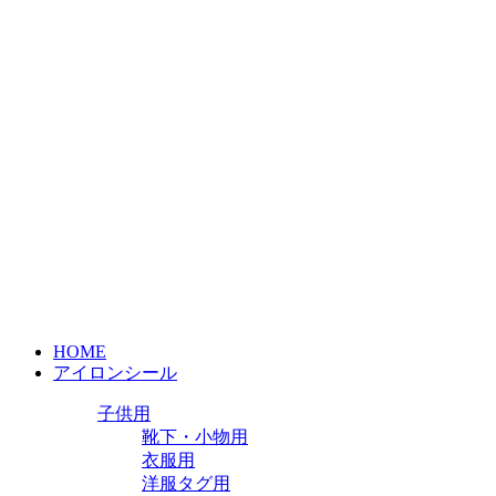
HOME
アイロンシール
子供用
靴下・小物用
衣服用
洋服タグ用