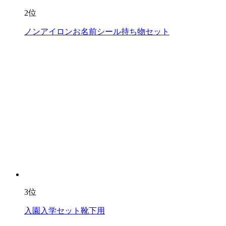
2位
ノンアイロンお名前シール持ち物セット
3位
入園入学セット靴下用