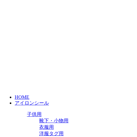
HOME
アイロンシール
子供用
靴下・小物用
衣服用
洋服タグ用