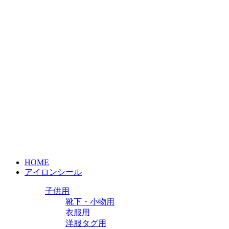
HOME
アイロンシール
子供用
靴下・小物用
衣服用
洋服タグ用