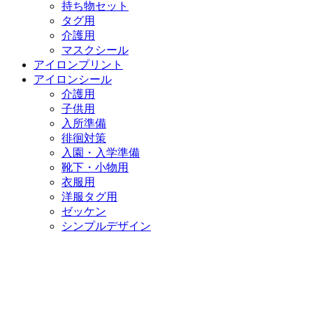
持ち物セット
タグ用
介護用
マスクシール
アイロンプリント
アイロンシール
介護用
子供用
入所準備
徘徊対策
入園・入学準備
靴下・小物用
衣服用
洋服タグ用
ゼッケン
シンプルデザイン