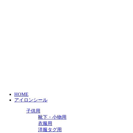
HOME
アイロンシール
子供用
靴下・小物用
衣服用
洋服タグ用