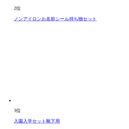
2位
ノンアイロンお名前シール持ち物セット
3位
入園入学セット靴下用