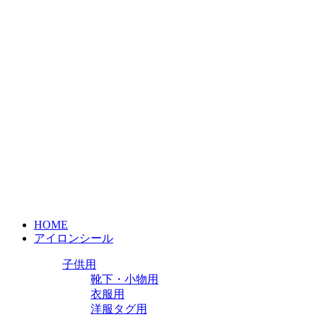
HOME
アイロンシール
子供用
靴下・小物用
衣服用
洋服タグ用