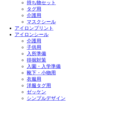
持ち物セット
タグ用
介護用
マスクシール
アイロンプリント
アイロンシール
介護用
子供用
入所準備
徘徊対策
入園・入学準備
靴下・小物用
衣服用
洋服タグ用
ゼッケン
シンプルデザイン