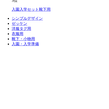
3位
入園入学セット靴下用
シンプルデザイン
ゼッケン
洋服タグ用
衣服用
靴下・小物用
入園・入学準備