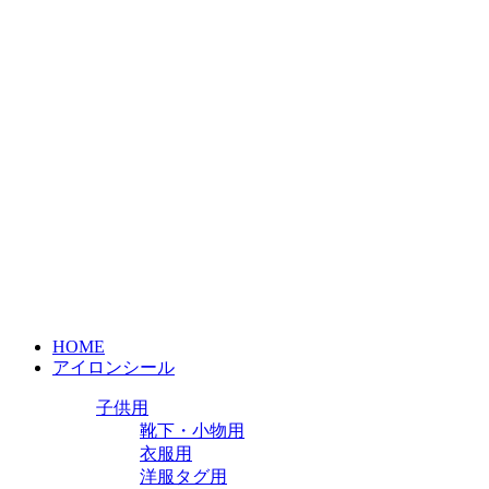
HOME
アイロンシール
子供用
靴下・小物用
衣服用
洋服タグ用