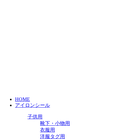
HOME
アイロンシール
子供用
靴下・小物用
衣服用
洋服タグ用