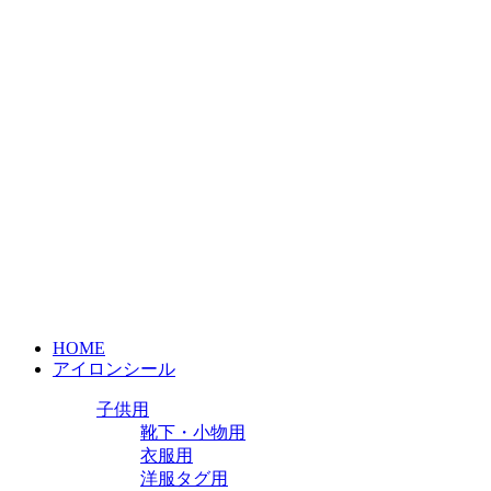
HOME
アイロンシール
子供用
靴下・小物用
衣服用
洋服タグ用