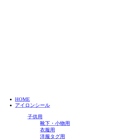
HOME
アイロンシール
子供用
靴下・小物用
衣服用
洋服タグ用