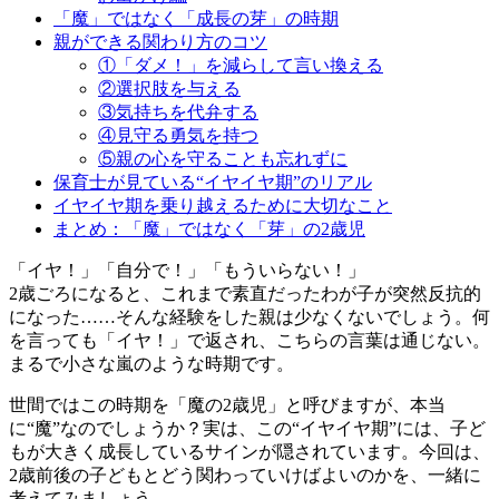
「魔」ではなく「成長の芽」の時期
親ができる関わり方のコツ
①「ダメ！」を減らして言い換える
②選択肢を与える
③気持ちを代弁する
④見守る勇気を持つ
⑤親の心を守ることも忘れずに
保育士が見ている“イヤイヤ期”のリアル
イヤイヤ期を乗り越えるために大切なこと
まとめ：「魔」ではなく「芽」の2歳児
「イヤ！」「自分で！」「もういらない！」
2歳ごろになると、これまで素直だったわが子が突然反抗的
になった……そんな経験をした親は少なくないでしょう。何
を言っても「イヤ！」で返され、こちらの言葉は通じない。
まるで小さな嵐のような時期です。
世間ではこの時期を「魔の2歳児」と呼びますが、本当
に“魔”なのでしょうか？実は、この“イヤイヤ期”には、子ど
もが大きく成長しているサインが隠されています。今回は、
2歳前後の子どもとどう関わっていけばよいのかを、一緒に
考えてみましょう。