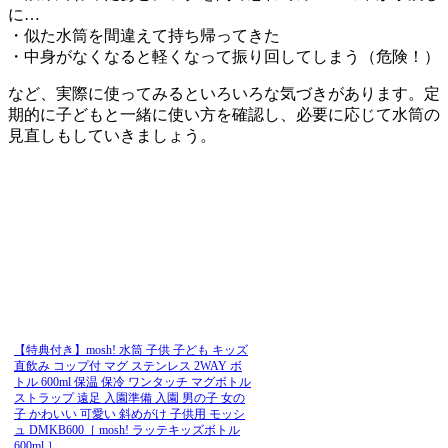
に…
・似た水筒を間違えて持ち帰ってきた
・中身がなくなると軽くなって振り回してしまう（危険！）
など、実際に使ってみるといろいろな気づきがあります。定
期的に子どもと一緒に使い方を確認し、必要に応じて水筒の
見直しもしていきましょう。
【特典付き】mosh! 水筒 子供 子ども キッズ
直飲み コップ付 マグ ステンレス 2WAY ボ
トル 600ml 保温 保冷 ワンタッチ マグボトル
ストラップ 遠足 入園準備 入園 男の子 女の
子 かわいい 可愛い 斜めがけ 子供用 モッシ
ュ DMKB600［ mosh! ラッテキッズボトル
600ml ］