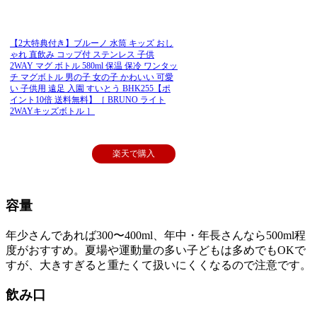
【2大特典付き】ブルーノ 水筒 キッズ おし
ゃれ 直飲み コップ付 ステンレス 子供
2WAY マグ ボトル 580ml 保温 保冷 ワンタッ
チ マグボトル 男の子 女の子 かわいい 可愛
い 子供用 遠足 入園 すいとう BHK255【ポ
イント10倍 送料無料】［ BRUNO ライト
2WAYキッズボトル ］
楽天で購入
容量
年少さんであれば300〜400ml、年中・年長さんなら500ml程
度がおすすめ。夏場や運動量の多い子どもは多めでもOKで
すが、大きすぎると重たくて扱いにくくなるので注意です。
飲み口