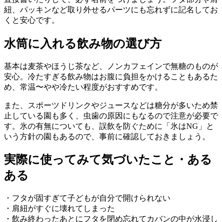
紐、パッキンなど取り外せるパーツにも忘れずに記名してお
くと安心です。
水筒に入れる飲み物の選び方
基本は麦茶やほうじ茶など、ノンカフェインで無糖のものが
安心。冷たすぎる飲み物はお腹に負担をかけることもあるた
め、常温〜やや冷たい程度がおすすめです。
また、スポーツドリンクやジュースなどは糖分が多いため禁
止している園も多く、虫歯の原因にもなるので注意が必要で
す。氷の有無についても、誤飲を防ぐために「氷はNG」と
いう方針の園もあるので、事前に確認しておきましょう。
実際に使ってみて気づいたこと・ある
ある
・フタが固すぎて子どもが自分で開けられない
・肩紐がすぐに壊れてしまった
・飲み終わったあとにフタを閉め忘れてカバンの中が水浸し