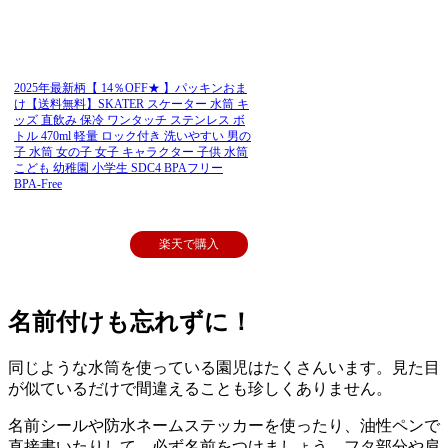
2025年最新柄【 14％OFF★ 】パッキンおま
け【送料無料】SKATER スケーター 水筒 キ
ッズ 直飲み 保冷 ワンタッチ ステンレス ボ
トル 470ml 軽量 ロック付き 洗いやすい 男の
子 水筒 女の子 女子 キャラクター 子供 水筒
こども 幼稚園 小学生 SDC4 BPAフリー
BPA-Free
楽天で購入
名前付けも忘れずに！
同じような水筒を使っている園児はたくさんいます。見た目
が似ているだけで間違えることも珍しくありません。
名前シールや防水ネームステッカーを使ったり、油性ペンで
直接書いたりして、必ず名前をつけましょう。フタ部分や肩