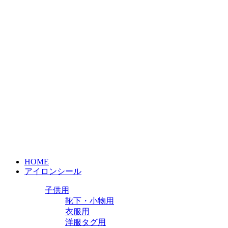
HOME
アイロンシール
子供用
靴下・小物用
衣服用
洋服タグ用