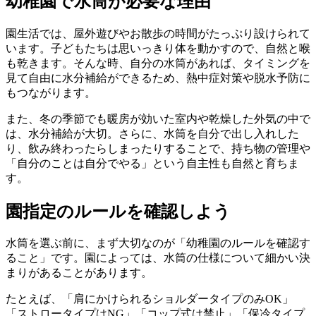
幼稚園で水筒が必要な理由
園生活では、屋外遊びやお散歩の時間がたっぷり設けられて
います。子どもたちは思いっきり体を動かすので、自然と喉
も乾きます。そんな時、自分の水筒があれば、タイミングを
見て自由に水分補給ができるため、熱中症対策や脱水予防に
もつながります。
また、冬の季節でも暖房が効いた室内や乾燥した外気の中で
は、水分補給が大切。さらに、水筒を自分で出し入れした
り、飲み終わったらしまったりすることで、持ち物の管理や
「自分のことは自分でやる」という自主性も自然と育ちま
す。
園指定のルールを確認しよう
水筒を選ぶ前に、まず大切なのが「幼稚園のルールを確認す
ること」です。園によっては、水筒の仕様について細かい決
まりがあることがあります。
たとえば、「肩にかけられるショルダータイプのみOK」
「ストロータイプはNG」「コップ式は禁止」「保冷タイプ