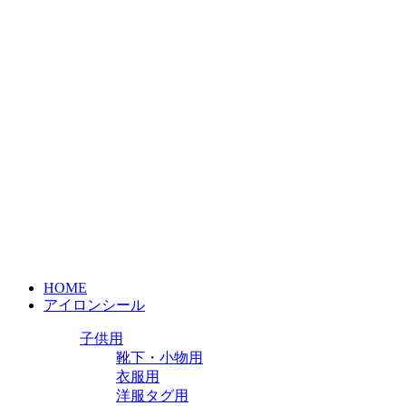
HOME
アイロンシール
子供用
靴下・小物用
衣服用
洋服タグ用