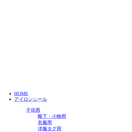
HOME
アイロンシール
子供用
靴下・小物用
衣服用
洋服タグ用