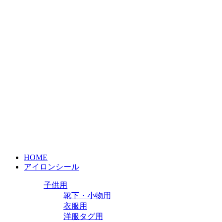
HOME
アイロンシール
子供用
靴下・小物用
衣服用
洋服タグ用