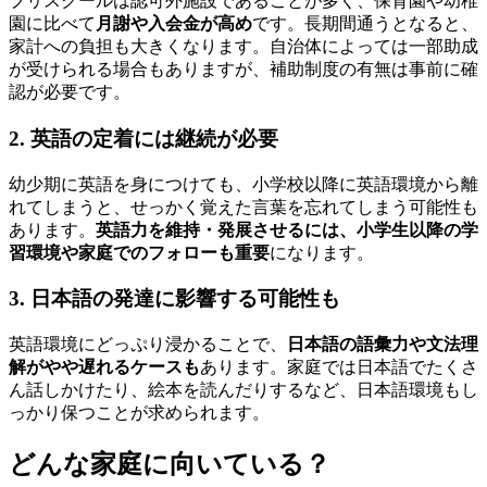
プリスクールは認可外施設であることが多く、保育園や幼稚
園に比べて
月謝や入会金が高め
です。長期間通うとなると、
家計への負担も大きくなります。自治体によっては一部助成
が受けられる場合もありますが、補助制度の有無は事前に確
認が必要です。
2. 英語の定着には継続が必要
幼少期に英語を身につけても、小学校以降に英語環境から離
れてしまうと、せっかく覚えた言葉を忘れてしまう可能性も
あります。
英語力を維持・発展させるには、小学生以降の学
習環境や家庭でのフォローも重要
になります。
3. 日本語の発達に影響する可能性も
英語環境にどっぷり浸かることで、
日本語の語彙力や文法理
解がやや遅れるケースも
あります。家庭では日本語でたくさ
ん話しかけたり、絵本を読んだりするなど、日本語環境もし
っかり保つことが求められます。
どんな家庭に向いている？