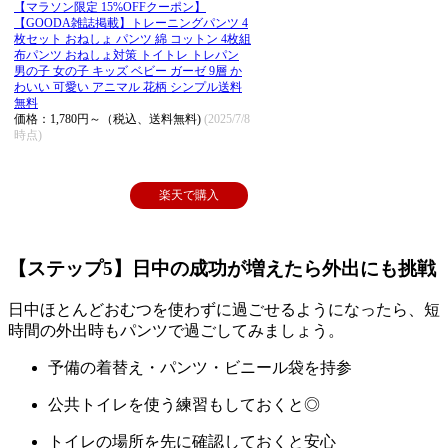
【マラソン限定 15%OFFクーポン】
【GOODA雑誌掲載】トレーニングパンツ 4
枚セット おねしょ パンツ 綿 コットン 4枚組
布パンツ おねしょ対策 トイトレ トレパン
男の子 女の子 キッズ ベビー ガーゼ 9層 か
わいい 可愛い アニマル 花柄 シンプル送料
無料
価格：1,780円～（税込、送料無料)
(2025/7/8
時点)
楽天で購入
【ステップ5】日中の成功が増えたら外出にも挑戦
日中ほとんどおむつを使わずに過ごせるようになったら、短
時間の外出時もパンツで過ごしてみましょう。
予備の着替え・パンツ・ビニール袋を持参
公共トイレを使う練習もしておくと◎
トイレの場所を先に確認しておくと安心