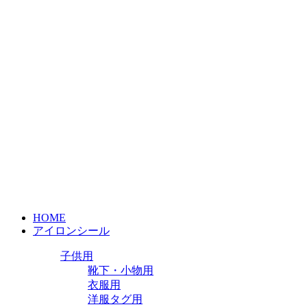
HOME
アイロンシール
子供用
靴下・小物用
衣服用
洋服タグ用