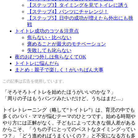
【ステップ3】タイミングを見てトイレに誘う
【ステップ4】パンツにチャレンジ！
【ステップ5】日中の成功が増えたら外出にも挑
戦
トイトレ成功のコツ＆注意点
焦らない・比べない
褒めることが最大のモチベーション
失敗しても叱らない
夜のおむつ外しは焦らなくてOK
トイトレに悩んだら
まとめ：親子で楽しく！がいちばん大事
この記事は広告を使用しています。
「そろそろトイトレを始めたほうがいいのかな？」
「周りの子はもうパンツみたいだけど、うちはまだ…」
トイレトレーニング（略して“トイトレ”）は、育児の中でも
多くのパパ・ママが悩むテーマのひとつです。始める時期や
やり方には正解がなく、子どもによって大きな個人差がある
からこそ、「うちの子にとってのベストなタイミングってい
つ？」「どう進めればうまくいくの？」と不安になる方も多