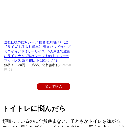
速乾仕様の防水シーツ 抗菌 乾燥機OK【全
15サイズ お手入れ簡単】 敷きパッドタイプ
ミニからファミリーサイズ 5.5人用まで豊富
なラインナップ防水シーツ おねしょシーツ
マットレス 敷き布団 お出掛け 介護
価格：1,030円～（税込、送料無料)
(2025/7/8
時点)
楽天で購入
トイトレに悩んだら
頑張っているのに全然進まない、子どもがトイレを嫌がる、