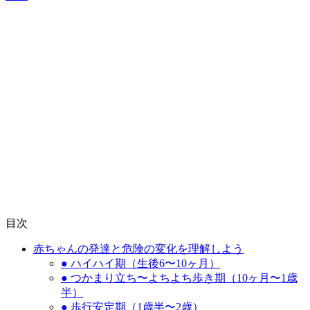
目次
赤ちゃんの発達と危険の変化を理解しよう
● ハイハイ期（生後6〜10ヶ月）
● つかまり立ち〜よちよち歩き期（10ヶ月〜1歳
半）
● 歩行安定期（1歳半〜2歳）