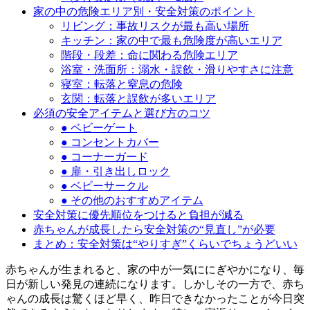
家の中の危険エリア別・安全対策のポイント
リビング：事故リスクが最も高い場所
キッチン：家の中で最も危険度が高いエリア
階段・段差：命に関わる危険エリア
浴室・洗面所：溺水・誤飲・滑りやすさに注意
寝室：転落と窒息の危険
玄関：転落と誤飲が多いエリア
必須の安全アイテムと選び方のコツ
● ベビーゲート
● コンセントカバー
● コーナーガード
● 扉・引き出しロック
● ベビーサークル
● その他のおすすめアイテム
安全対策に優先順位をつけると負担が減る
赤ちゃんが成長したら安全対策の“見直し”が必要
まとめ：安全対策は“やりすぎ”くらいでちょうどいい
赤ちゃんが生まれると、家の中が一気ににぎやかになり、毎
日が新しい発見の連続になります。しかしその一方で、赤ち
ゃんの成長は驚くほど早く、昨日できなかったことが今日突