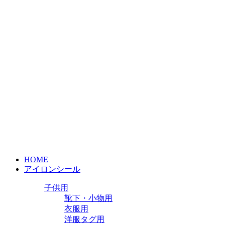
HOME
アイロンシール
子供用
靴下・小物用
衣服用
洋服タグ用