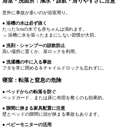
浴室・洗面所：溺水・誤飲・滑りやすさに注意
意外に事故が多いのが浴室周り。
● 浴槽の水は必ず抜く
たった5cmの水でも赤ちゃんは溺れます。
→ 浴槽に水を張ったままにしない習慣が大切。
● 洗剤・シャンプーの誤飲防止
高い場所に置くか、扉ロックを利用。
● 洗濯機の中に入る事故
フタを常に閉める＆チャイルドロックも忘れずに。
寝室：転落と窒息の危険
● ベッドからの転落を防ぐ
ベッドガード、または床に布団を敷くのも効果的。
● 隙間に挟まる家具配置に注意
壁とベッドの隙間に頭が挟まる事故もあります。
● ベビーモニターの活用