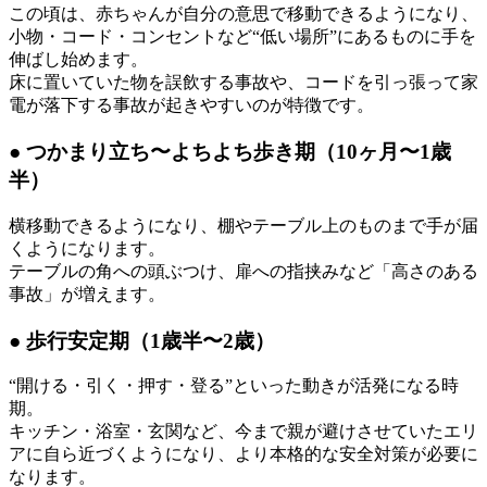
この頃は、赤ちゃんが自分の意思で移動できるようになり、
小物・コード・コンセントなど“低い場所”にあるものに手を
伸ばし始めます。
床に置いていた物を誤飲する事故や、コードを引っ張って家
電が落下する事故が起きやすいのが特徴です。
● つかまり立ち〜よちよち歩き期（10ヶ月〜1歳
半）
横移動できるようになり、棚やテーブル上のものまで手が届
くようになります。
テーブルの角への頭ぶつけ、扉への指挟みなど「高さのある
事故」が増えます。
● 歩行安定期（1歳半〜2歳）
“開ける・引く・押す・登る”といった動きが活発になる時
期。
キッチン・浴室・玄関など、今まで親が避けさせていたエリ
アに自ら近づくようになり、より本格的な安全対策が必要に
なります。