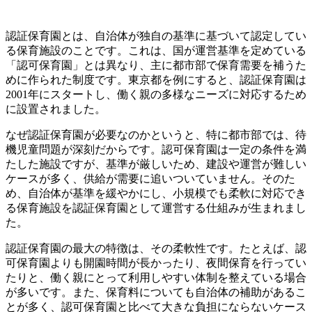
認証保育園とは、自治体が独自の基準に基づいて認定してい
る保育施設のことです。これは、国が運営基準を定めている
「認可保育園」とは異なり、主に都市部で保育需要を補うた
めに作られた制度です。東京都を例にすると、認証保育園は
2001年にスタートし、働く親の多様なニーズに対応するため
に設置されました。
なぜ認証保育園が必要なのかというと、特に都市部では、待
機児童問題が深刻だからです。認可保育園は一定の条件を満
たした施設ですが、基準が厳しいため、建設や運営が難しい
ケースが多く、供給が需要に追いついていません。そのた
め、自治体が基準を緩やかにし、小規模でも柔軟に対応でき
る保育施設を認証保育園として運営する仕組みが生まれまし
た。
認証保育園の最大の特徴は、その柔軟性です。たとえば、認
可保育園よりも開園時間が長かったり、夜間保育を行ってい
たりと、働く親にとって利用しやすい体制を整えている場合
が多いです。また、保育料についても自治体の補助があるこ
とが多く、認可保育園と比べて大きな負担にならないケース