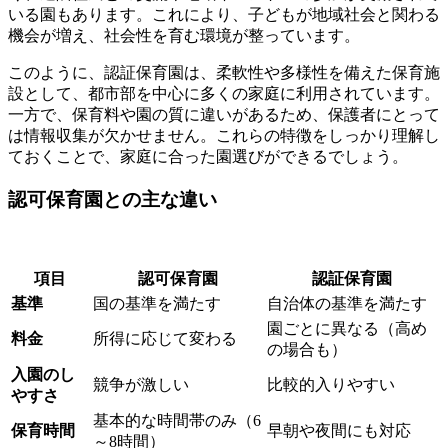
いる園もあります。これにより、子どもが地域社会と関わる
機会が増え、社会性を育む環境が整っています。
このように、認証保育園は、柔軟性や多様性を備えた保育施
設として、都市部を中心に多くの家庭に利用されています。
一方で、保育料や園の質に違いがあるため、保護者にとって
は情報収集が欠かせません。これらの特徴をしっかり理解し
ておくことで、家庭に合った園選びができるでしょう。
認可保育園との主な違い
項目
認可保育園
認証保育園
基準
国の基準を満たす
自治体の基準を満たす
園ごとに異なる（高め
料金
所得に応じて変わる
の場合も）
入園のし
競争が激しい
比較的入りやすい
やすさ
基本的な時間帯のみ（6
保育時間
早朝や夜間にも対応
～8時間）