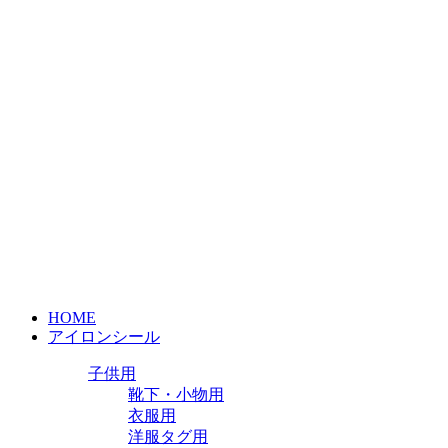
HOME
アイロンシール
子供用
靴下・小物用
衣服用
洋服タグ用