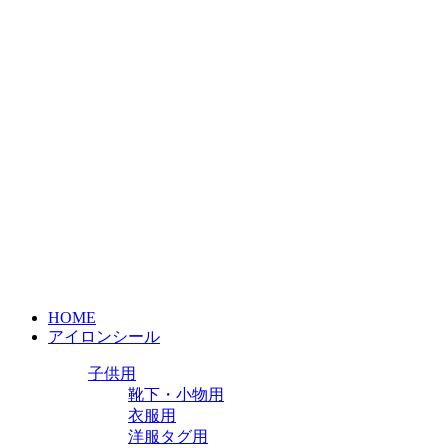
HOME
アイロンシール
子供用
靴下・小物用
衣服用
洋服タグ用