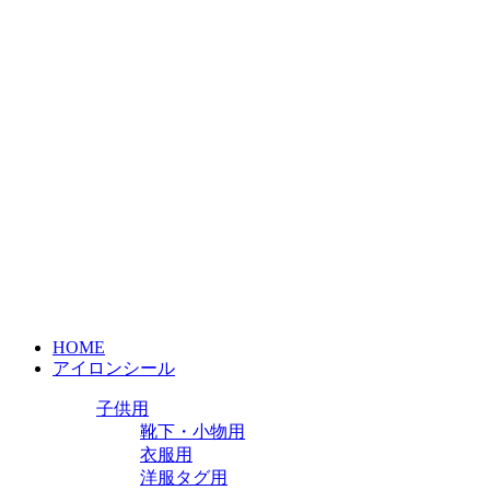
HOME
アイロンシール
子供用
靴下・小物用
衣服用
洋服タグ用