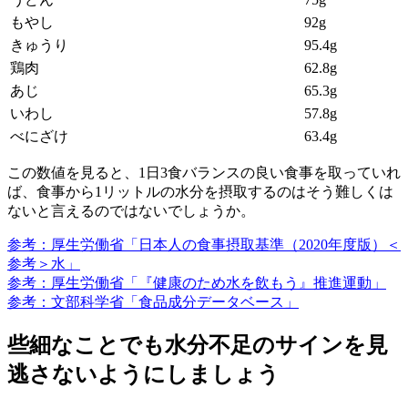
もやし
92g
きゅうり
95.4g
鶏肉
62.8g
あじ
65.3g
いわし
57.8g
べにざけ
63.4g
この数値を見ると、1日3食バランスの良い食事を取っていれ
ば、食事から1リットルの水分を摂取するのはそう難しくは
ないと言えるのではないでしょうか。
参考：厚生労働省「日本人の食事摂取基準（2020年度版）＜
参考＞水」
参考：厚生労働省「『健康のため水を飲もう』推進運動」
参考：文部科学省「食品成分データベース」
些細なことでも水分不足のサインを見
逃さないようにしましょう