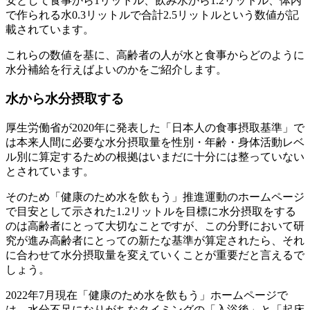
安として食事から1リットル、飲み水から1.2リットル、体内
で作られる水0.3リットルで合計2.5リットルという数値が記
載されています。
これらの数値を基に、高齢者の人が水と食事からどのように
水分補給を行えばよいのかをご紹介します。
水から水分摂取する
厚生労働省が2020年に発表した「日本人の食事摂取基準」で
は本来人間に必要な水分摂取量を性別・年齢・身体活動レベ
ル別に算定するための根拠はいまだに十分には整っていない
とされています。
そのため「健康のため水を飲もう」推進運動のホームページ
で目安として示された1.2リットルを目標に水分摂取をする
のは高齢者にとって大切なことですが、この分野において研
究が進み高齢者にとっての新たな基準が算定されたら、それ
に合わせて水分摂取量を変えていくことが重要だと言えるで
しょう。
2022年7月現在「健康のため水を飲もう」ホームページで
は、水分不足になりがちなタイミングの「入浴後」と「起床